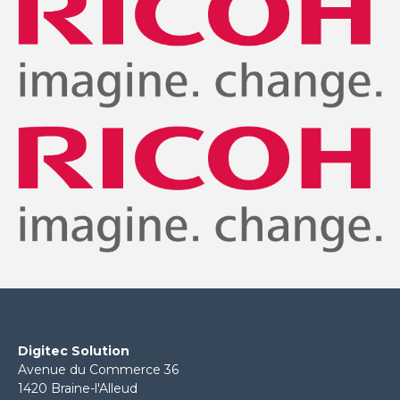
Digitec Solution
Avenue du Commerce 36
1420 Braine-l'Alleud